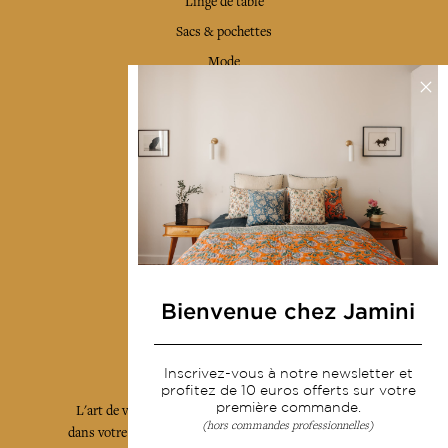
Linge de table
Sacs & pochettes
Mode
Services
Livraison & retour
CGV
Devenir revendeur
Notre communauté
Bienvenue chez Jamini
L'Art de Vivre Jamini
Inscrivez-vous à notre newsletter et
profitez de 10 euros offerts sur votre
première commande.
L'art de vivre JAMINI raconté avec poésie et élégance
(hors commandes professionnelles)
dans votre boîte mail. Inscrivez vous à notre newsletter