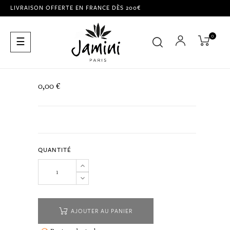
LIVRAISON OFFERTE EN FRANCE DÈS 200€
0
Basculer
☰
la
navigation
0,00 €
QUANTITÉ
AJOUTER AU PANIER