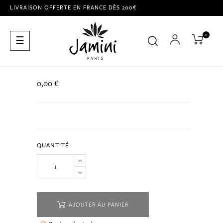
LIVRAISON OFFERTE EN FRANCE DÈS 200€
0
Basculer
☰
la
navigation
0,00 €
QUANTITÉ
AJOUTER AU PANIER