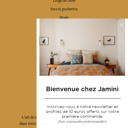
Linge de table
Sacs & pochettes
Mode
Services
Livraison & retour
CGV
Devenir revendeur
Notre communauté
Bienvenue chez Jamini
L'Art de Vivre Jamini
Inscrivez-vous à notre newsletter et
profitez de 10 euros offerts sur votre
première commande.
L'art de vivre JAMINI raconté avec poésie et élégance
(hors commandes professionnelles)
dans votre boîte mail. Inscrivez vous à notre newsletter