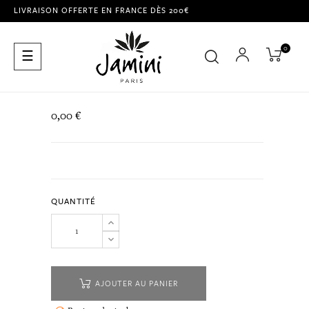
LIVRAISON OFFERTE EN FRANCE DÈS 200€
0
Basculer
☰
la
navigation
0,00 €
QUANTITÉ
AJOUTER AU PANIER