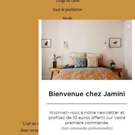
Linge de table
Sacs & pochettes
Mode
Services
Livraison & retour
CGV
Devenir revendeur
Notre communauté
Bienvenue chez Jamini
L'Art de Vivre Jamini
Inscrivez-vous à notre newsletter et
profitez de 10 euros offerts sur votre
première commande.
L'art de vivre JAMINI raconté avec poésie et élégance
(hors commandes professionnelles)
dans votre boîte mail. Inscrivez vous à notre newsletter