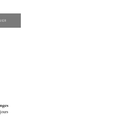
NIER
nges
 jours