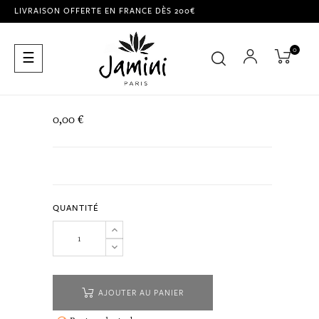
LIVRAISON OFFERTE EN FRANCE DÈS 200€
0
Basculer
☰
la
navigation
0,00 €
QUANTITÉ
AJOUTER AU PANIER