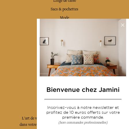
Linge de table
Sacs & pochettes
Mode
Services
Livraison & retour
CGV
Devenir revendeur
Notre communauté
Bienvenue chez Jamini
L'Art de Vivre Jamini
Inscrivez-vous à notre newsletter et
profitez de 10 euros offerts sur votre
première commande.
L'art de vivre JAMINI raconté avec poésie et élégance
(hors commandes professionnelles)
dans votre boîte mail. Inscrivez vous à notre newsletter