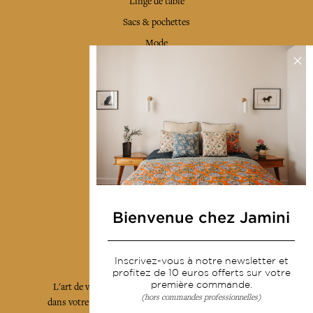
Linge de table
Sacs & pochettes
Mode
Services
Livraison & retour
CGV
Devenir revendeur
Notre communauté
Bienvenue chez Jamini
L'Art de Vivre Jamini
Inscrivez-vous à notre newsletter et
profitez de 10 euros offerts sur votre
première commande.
L'art de vivre JAMINI raconté avec poésie et élégance
(hors commandes professionnelles)
dans votre boîte mail. Inscrivez vous à notre newsletter