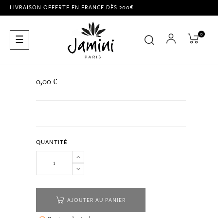
LIVRAISON OFFERTE EN FRANCE DÈS 200€
0
Basculer
☰
la
navigation
0,00 €
QUANTITÉ
AJOUTER AU PANIER