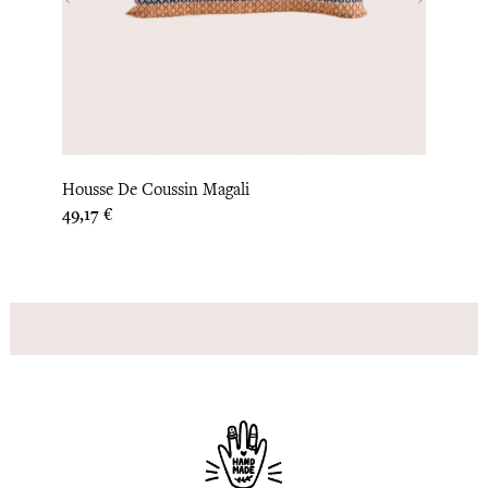
‹
›
Houss
Housse De Coussin Magali
Prix
33,33 
Prix
49,17 €