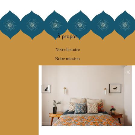
À propos
Notre histoire
Notre mission
Presse
Contactez-nous
Collections
Déco & Linge de maison
Linge de table
Sacs & pochettes
Mode