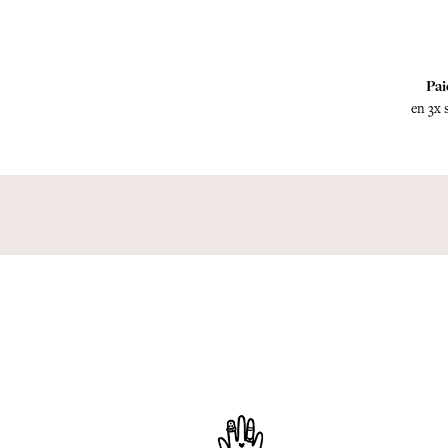
Pai
en 3x 