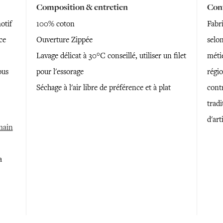
Composition & entretien
Conf
otif
100% coton
Fabr
ce
Ouverture Zippée
selon
Lavage délicat à 30°C conseillé, utiliser un filet
métie
ous
pour l'essorage
régi
Séchage à l'air libre de préférence et à plat
contr
trad
d'art
 main
a