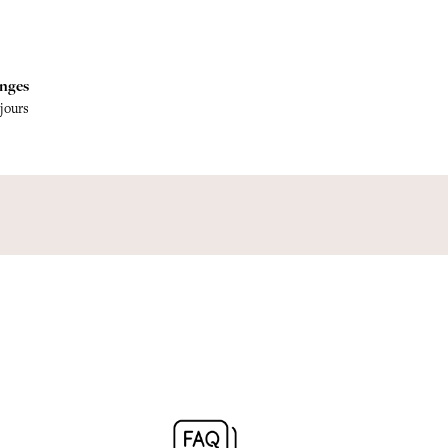
nges
 jours