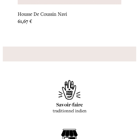
Houss
Housse De Coussin Navi
Prix
33,33 
Prix
61,67 €
Savoir-faire
traditionnel indien