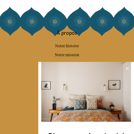
À propos
Notre histoire
Notre mission
Presse
Contactez-nous
Collections
Déco & Linge de maison
Linge de table
Sacs & pochettes
Mode