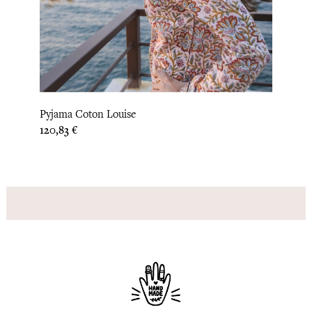
‹
›
Pyjama Coton Louise
Pyjam
Prix
Prix
120,83 €
120,8