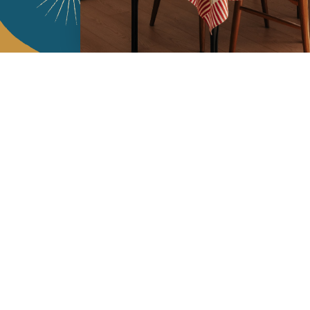
Services
L'Art de Vivr
L'art de vivre JA
Livraison & retour
vous à notre news
CGV
Devenir revendeur
Notre communauté
J'accepte l