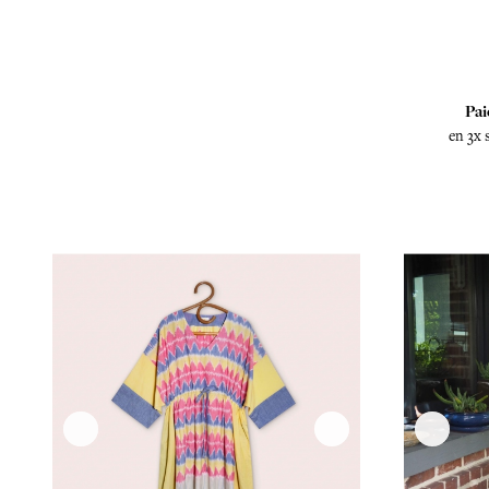
Pai
en 3x 