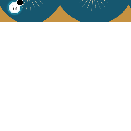
À propos
Collections
Notre histoire
Déco & Linge de maison
Notre mission
Linge de table
Presse
Sacs & pochettes
Contactez-nous
Mode