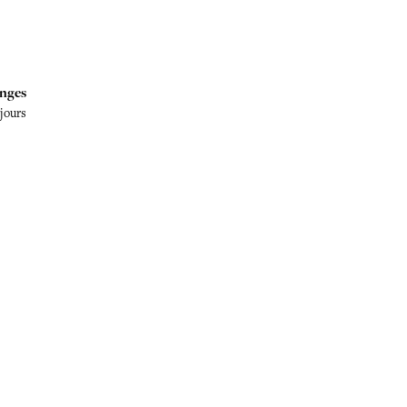
nges
 jours