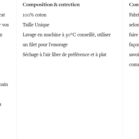
Composition & entretien
Conf
cat
100% coton
Fabr
r vos
Taille Unique
selon
ez
Lavage en machine à 30°C conseillé, utiliser
faire
un filet pour l'essorage
faço
Séchage à l'air libre de préférence et à plat
savoi
comm
main
a