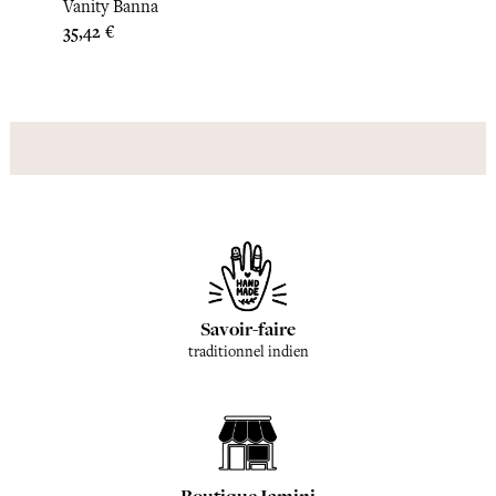
Vanity Banna
Vanit
Prix
Prix
35,42 €
35,42
Savoir-faire
traditionnel indien