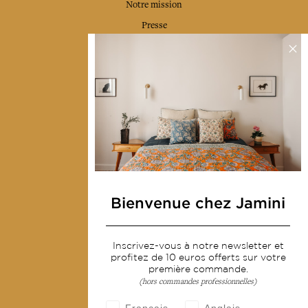
Notre mission
Presse
Contactez-nous
Collections
Déco & Linge de maison
Linge de table
Sacs & pochettes
Mode
Bienvenue chez Jamini
Services
Inscrivez-vous à notre newsletter et
Livraison & retour
profitez de 10 euros offerts sur votre
CGV
première commande.
(hors commandes professionnelles)
Devenir revendeur