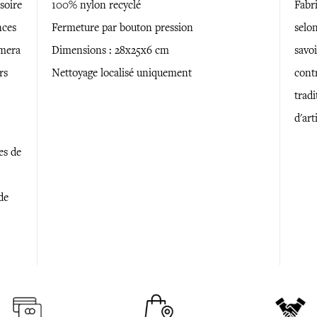
soire
100% nylon recyclé
Fabr
nces
Fermeture par bouton pression
selon
imera
Dimensions : 28x25x6 cm
savoi
rs
Nettoyage localisé uniquement
contr
trad
d'art
es de
de