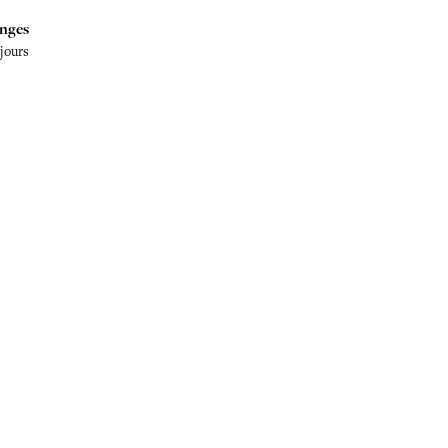
nges
 jours