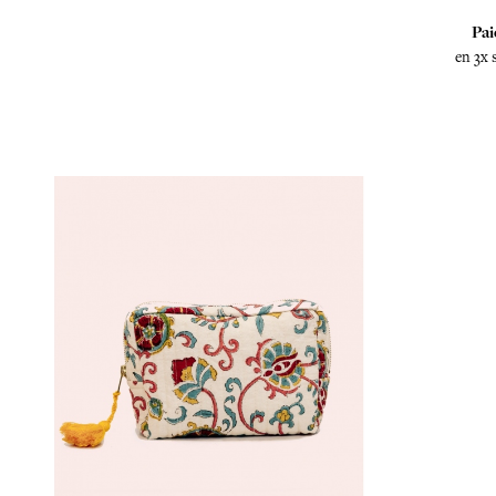
Pai
en 3x 