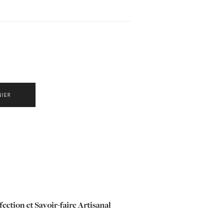
NIER
ection et Savoir-faire Artisanal