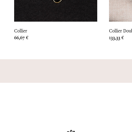
Collier
Collier Dou
Prix
Prix
66,67 €
133,33 €