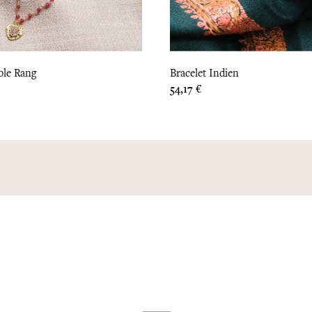
ble Rang
Bracelet Indien
Prix
54,17 €