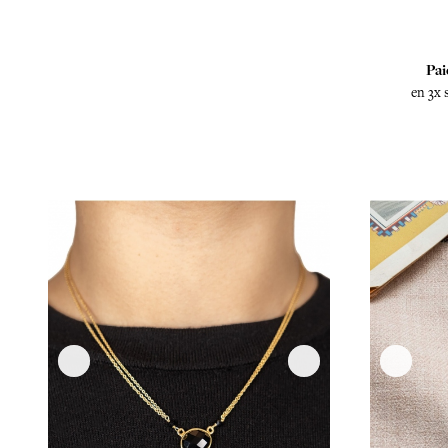
Pai
en 3x 