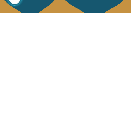
À propos
Collections
Notre histoire
Déco & Linge de maison
Notre mission
Linge de table
Presse
Sacs & pochettes
Contactez-nous
Mode