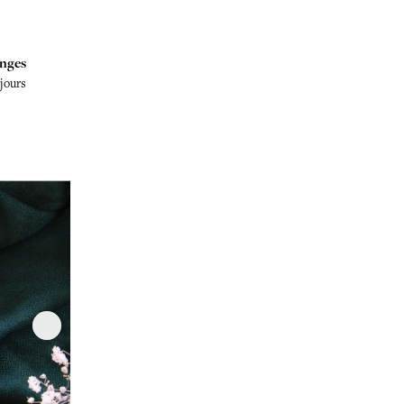
nges
 jours