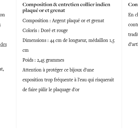
Composition & entretien collier indien
Conf
plaqué or et grenat
son
En ch
Composition : Argent plaqué or et grenat
s
contr
Coloris : Doré et rouge
trad
Dimensions : 44 cm de longueur, médaillon 1,5
s
des
d’art
cm
Poids : 2,45 grammes
at,
Attention à protéger ce bijoux d'une
exposition trop fréquente à l'eau qui risquerait
de faire pâlir le plaquage d'or