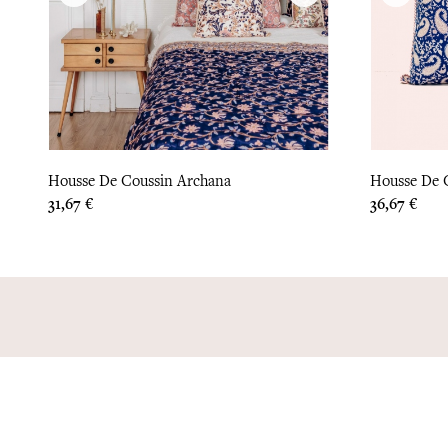
Housse De Coussin Archana
Housse De C
Prix
Prix
31,67 €
36,67 €