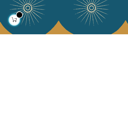
À propos
Collections
Notre histoire
Déco & Linge de maison
Notre mission
Linge de table
Presse
Sacs & pochettes
Contactez-nous
Mode