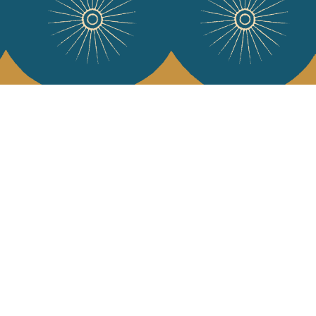
e Jamini
MINI raconté avec poésie et élégance dans votre boîte mail. Inscrivez
letter et rentrez dans l'univers Jamini.
S'INSCRIRE
es termes et conditions et la politique de confidentialité