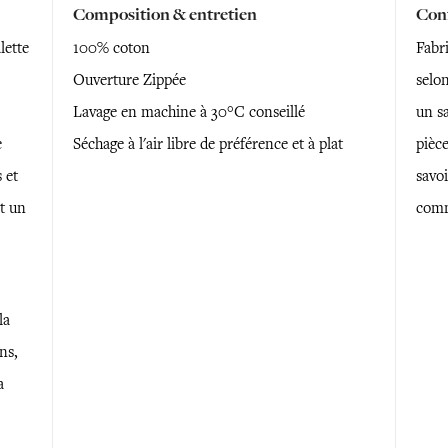
Composition & entretien
Conf
lette
100% coton
Fabr
Ouverture Zippée
selon
Lavage en machine à 30°C conseillé
un sa
e
Séchage à l'air libre de préférence et à plat
pièce
 et
savoi
t un
comm
la
ns,
a