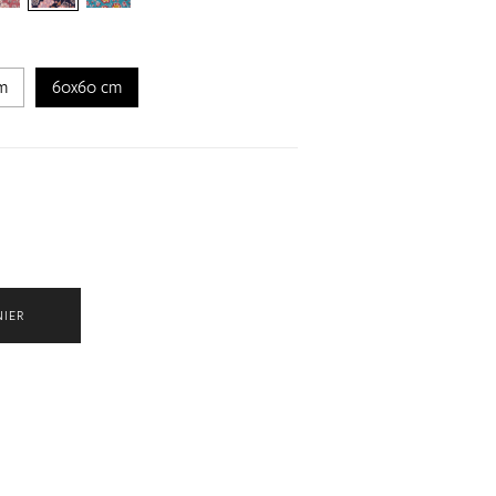
m
60x60 cm
NIER