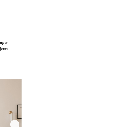
nges
 jours