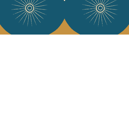
Services
L'Art de Vivr
L'art de vivre JA
Livraison & retour
vous à notre news
CGV
Devenir revendeur
Notre communauté
J'accepte l