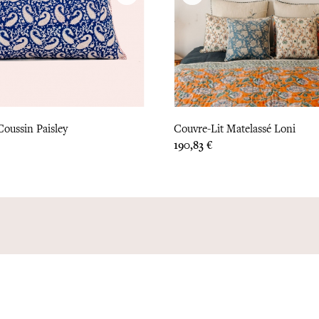
oussin Paisley
Couvre-Lit Matelassé Loni
Prix
190,83 €