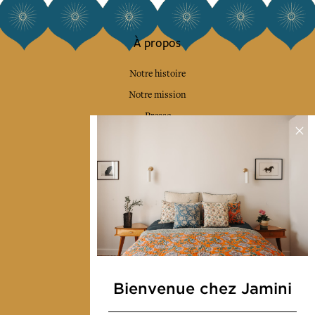
À propos
Notre histoire
Notre mission
Presse
Contactez-nous
Collections
Déco & Linge de maison
Linge de table
Sacs & pochettes
Mode
Bienvenue chez Jamini
Services