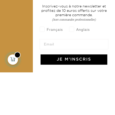
Inscrivez-vous à notre newsletter et
profitez de 10 euros offerts sur votre
Livraison & retour
première commande.
CGV
(hors commandes professionnelles)
Devenir revendeur
Français
Anglais
Notre communauté
JE M'INSCRIS
L'Art de Vivre Jamini
L'art de vivre JAMINI raconté avec poésie et élégance
dans votre boîte mail. Inscrivez vous à notre newsletter
et rentrez dans l'univers Jamini.