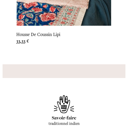
Housse De Coussin Lipi
Prix
33,33 €
Savoir-faire
traditionnel indien