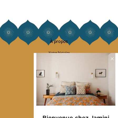
À propos
Notre histoire
Notre mission
Presse
Contactez-nous
Collections
Déco & Linge de maison
Linge de table