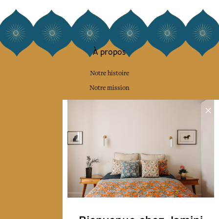
À propos
Notre histoire
Notre mission
Presse
Contactez-nous
Collections
Déco & Linge de maison
Linge de table
Sacs & pochettes
Mode