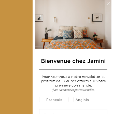
Presse
Contactez-nous
Collections
Déco & Linge de maison
Linge de table
Sacs & pochettes
Bienvenue chez Jamini
Mode
Inscrivez-vous à notre newsletter et
Services
profitez de 10 euros offerts sur votre
première commande.
Livraison & retour
(hors commandes professionnelles)
CGV
Français
Anglais
Devenir revendeur
Notre communauté