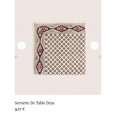
‹
›
Nappe
Serviette De Table Deya
Prix
87,50
Prix
9,17 €