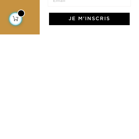
JE M'INSCRIS
L'Art de Vivre Jamini
L'art de vivre JAMINI raconté avec poésie et élégance
dans votre boîte mail. Inscrivez vous à notre newsletter
et rentrez dans l'univers Jamini.
S'INSCRIRE
J'accepte les termes et conditions et la
politique de confidentialité