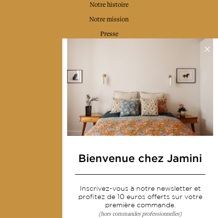
Notre histoire
Notre mission
Presse
Contactez-nous
Collections
Déco & Linge de maison
Linge de table
Sacs & pochettes
Mode
Bienvenue chez Jamini
Services
Inscrivez-vous à notre newsletter et
Livraison & retour
profitez de 10 euros offerts sur votre
première commande.
CGV
(hors commandes professionnelles)