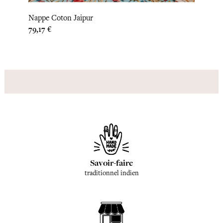
Set D
Nappe Coton Jaipur
Prix
15,83 
Prix
79,17 €
Savoir-faire
traditionnel indien