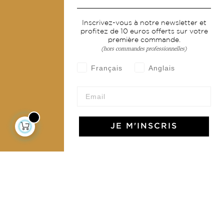
Services
Inscrivez-vous à notre newsletter et
profitez de 10 euros offerts sur votre
Livraison & retour
première commande.
CGV
(hors commandes professionnelles)
Devenir revendeur
Français
Anglais
Notre communauté
JE M'INSCRIS
L'Art de Vivre Jamini
L'art de vivre JAMINI raconté avec poésie et élégance
dans votre boîte mail. Inscrivez vous à notre newsletter
et rentrez dans l'univers Jamini.