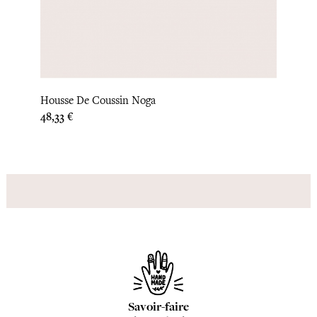
‹
›
Couvr
Housse De Coussin Noga
Prix
190,8
Prix
48,33 €
Savoir-faire