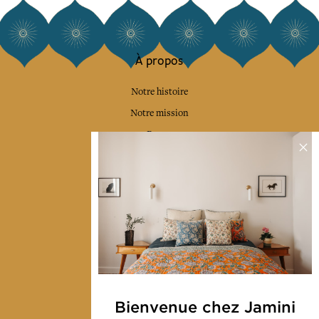
À propos
Notre histoire
Notre mission
Presse
Contactez-nous
Collections
Déco & Linge de maison
Linge de table
Sacs & pochettes
Mode
Bienvenue chez Jamini