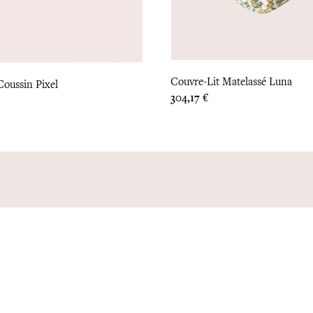
Couvre-Lit Matelassé Luna
oussin Pixel
Prix
304,17 €