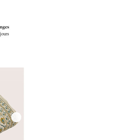
nges
 jours