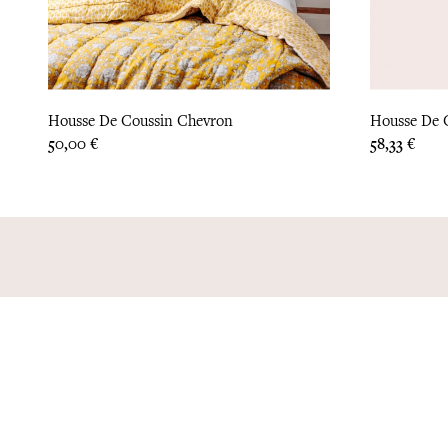
Housse De Coussin Chevron
Housse De C
Prix
Prix
50,00 €
58,33 €