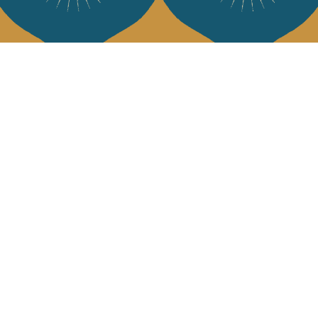
Services
L'Art de Vivr
L'art de vivre JA
Livraison & retour
vous à notre news
CGV
Devenir revendeur
Notre communauté
J'accepte l
Facebook
Pinte