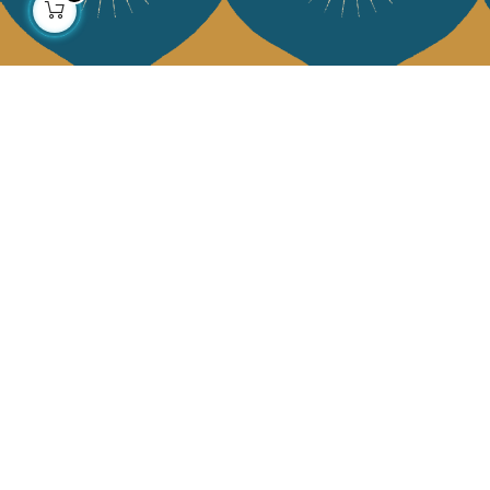
À propos
Collections
Notre histoire
Déco & Linge de maison
Notre mission
Linge de table
Presse
Sacs & pochettes
Contactez-nous
Mode