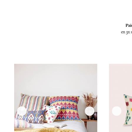
Pai
en 3x 