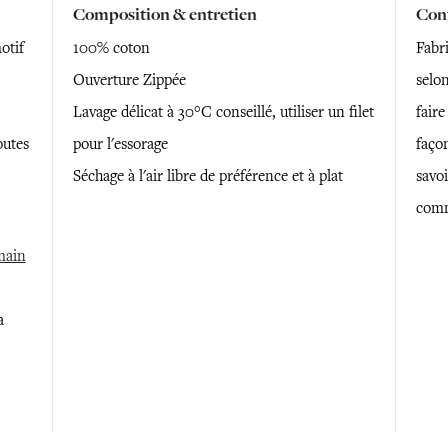
Composition & entretien
Conf
otif
100% coton
Fabr
Ouverture Zippée
selon
Lavage délicat à 30°C conseillé, utiliser un filet
faire
outes
pour l'essorage
faço
Séchage à l'air libre de préférence et à plat
savoi
comm
 main
a