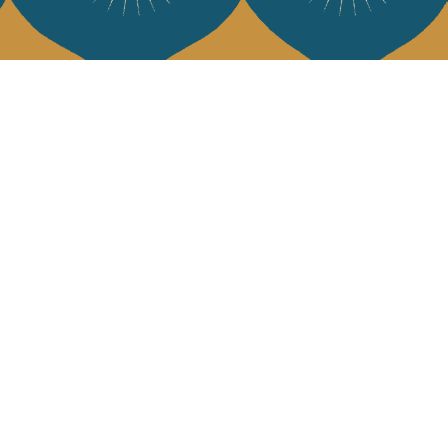
e Jamini
MINI raconté avec poésie et élégance dans votre boîte mail. Inscrivez
letter et rentrez dans l'univers Jamini.
S'INSCRIRE
es termes et conditions et la politique de confidentialité
rest
Instagram