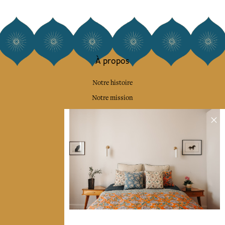
À propos
Notre histoire
Notre mission
Presse
Contactez-nous
Collections
Déco & Linge de maison
Linge de table
Sacs & pochettes
Mode