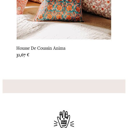
‹
›
Housse De Coussin Anima
Houss
Prix
31,67 €
Prix
33,33 