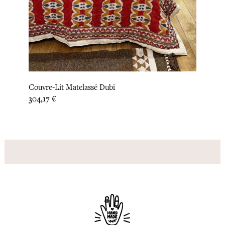
‹
›
Houss
Couvre-Lit Matelassé Dubi
Prix
31,67 
Prix
304,17 €