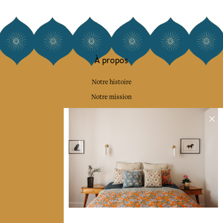
À propos
Notre histoire
Notre mission
Presse
Contactez-nous
Collections
Déco & Linge de maison
Linge de table
Sacs & pochettes
Mode