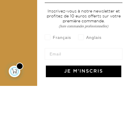
Services
Inscrivez-vous à notre newsletter et
profitez de 10 euros offerts sur votre
Livraison & retour
première commande.
CGV
(hors commandes professionnelles)
Devenir revendeur
Français
Anglais
Notre communauté
JE M'INSCRIS
L'Art de Vivre Jamini
L'art de vivre JAMINI raconté avec poésie et élégance
dans votre boîte mail. Inscrivez vous à notre newsletter
et rentrez dans l'univers Jamini.