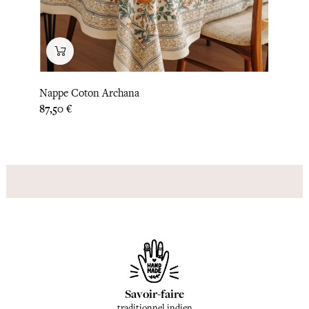
Nappe Coton Archana
Nappe
Prix
Prix
87,50 €
87,50
Savoir-faire
traditionnel indien