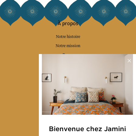
À propos
Notre histoire
Notre mission
Presse
Contactez-nous
Collections
Déco & Linge de maison
Linge de table
Sacs & pochettes
Mode
Bienvenue chez Jamini