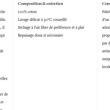
Composition & entretien
Conf
uche
100% coton
Fabri
able.
Lavage délicat à 30°C conseillé
d’un 
 il
Séchage à l'air libre de préférence et à plat
selon
qui
Repassage doux si nécessaire
prop
par 
 de
artis
uniq
local
elles
ter de
 et