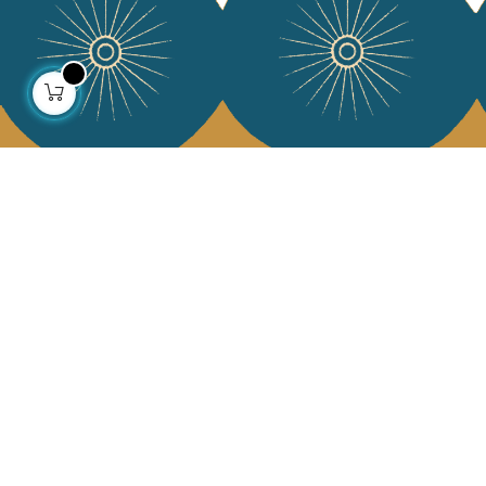
À propos
Collections
Notre histoire
Déco & Linge de maison
Notre mission
Linge de table
Presse
Sacs & pochettes
Contactez-nous
Mode