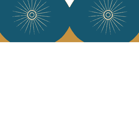
Services
L'Art de Vivr
L'art de vivre JA
Livraison & retour
vous à notre news
CGV
Devenir revendeur
Notre communauté