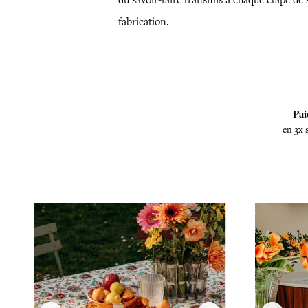
du savoir-faire transmis à chaque étape de 
fabrication.
Pai
en 3x 