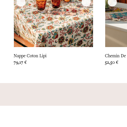
Nappe Coton Lipi
Chemin De 
Prix
Prix
79,17 €
52,50 €