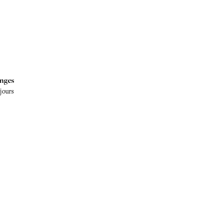
nges
 jours