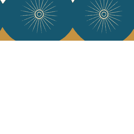
e Jamini
MINI raconté avec poésie et élégance dans votre boîte mail. Inscrivez
letter et rentrez dans l'univers Jamini.
S'INSCRIRE