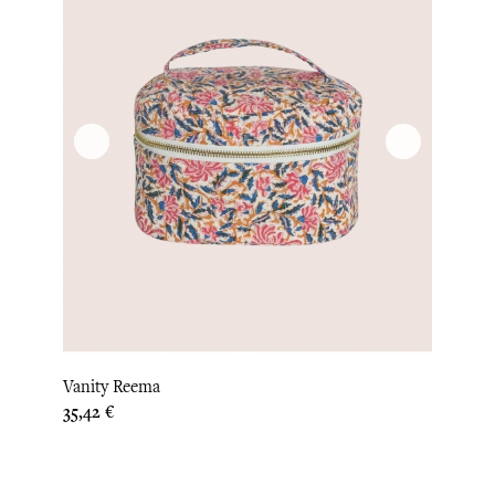
Vanity Reema
Prix
35,42 €