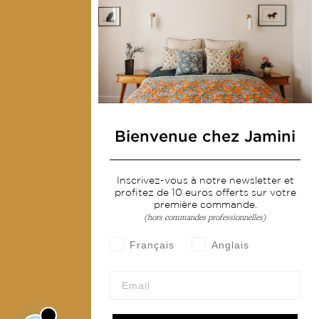
Presse
Contactez-nous
Collections
Déco & Linge de maison
Linge de table
Bienvenue chez Jamini
Sacs & pochettes
Mode
Inscrivez-vous à notre newsletter et
profitez de 10 euros offerts sur votre
première commande.
(hors commandes professionnelles)
Services
Français
Anglais
Livraison & retour
CGV
Devenir revendeur
Notre communauté