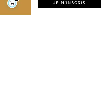
JE M'INSCRIS
L'Art de Vivre Jamini
L'art de vivre JAMINI raconté avec poésie et élégance
dans votre boîte mail. Inscrivez vous à notre newsletter
et rentrez dans l'univers Jamini.
S'INSCRIRE
J'accepte les termes et conditions et la
politique de confidentialité