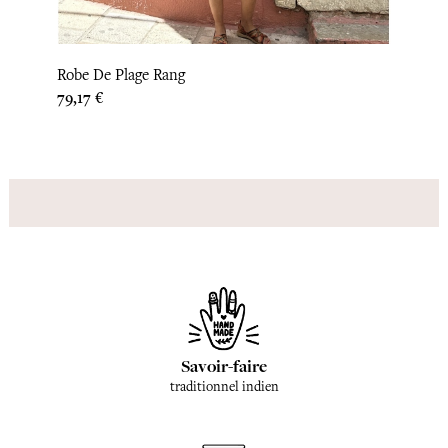
Robe De Plage Rang
Prix
79,17 €
Savoir-faire
traditionnel indien