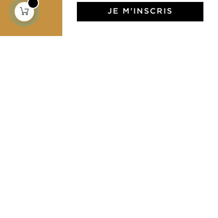
JE M'INSCRIS
L'Art de Vivre Jamini
L'art de vivre JAMINI raconté avec poésie et élégance
dans votre boîte mail. Inscrivez vous à notre newsletter
et rentrez dans l'univers Jamini.
S'INSCRIRE
J'accepte les termes et conditions et la
politique de confidentialité
Facebook
Pinterest
Instagram