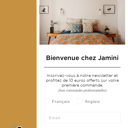
Contactez-nous
Collections
Déco & Linge de maison
Linge de table
Sacs & pochettes
Bienvenue chez Jamini
Mode
Inscrivez-vous à notre newsletter et
Services
profitez de 10 euros offerts sur votre
première commande.
Livraison & retour
(hors commandes professionnelles)
CGV
Français
Anglais
Devenir revendeur
Notre communauté