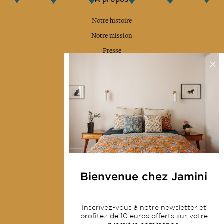
Notre histoire
Notre mission
Presse
Contactez-nous
Collections
Déco & Linge de maison
Linge de table
Sacs & pochettes
Mode
Bienvenue chez Jamini
Services
Inscrivez-vous à notre newsletter et
Livraison & retour
profitez de 10 euros offerts sur votre