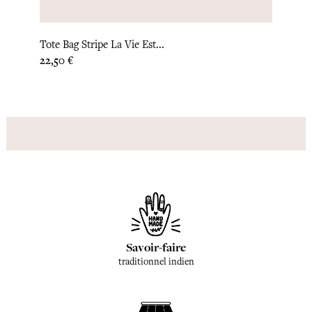
Tote Bag Stripe La Vie Est...
Tote 
Prix
Prix
22,50 €
22,08
Savoir-faire
traditionnel indien