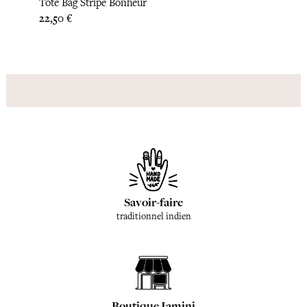
Tote Bag Stripe Bonheur
Tote B
Prix
Prix
22,50 €
22,08
Savoir-faire
traditionnel indien
Boutique Jamini