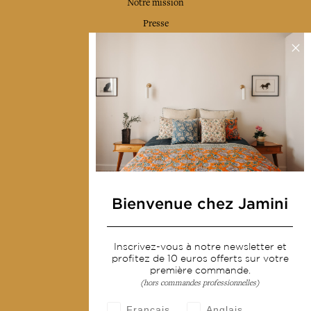
Notre mission
Presse
Contactez-nous
Collections
Déco & Linge de maison
Linge de table
Sacs & pochettes
Mode
Bienvenue chez Jamini
Services
Inscrivez-vous à notre newsletter et
Livraison & retour
profitez de 10 euros offerts sur votre
CGV
première commande.
(hors commandes professionnelles)
Devenir revendeur
Français
Anglais