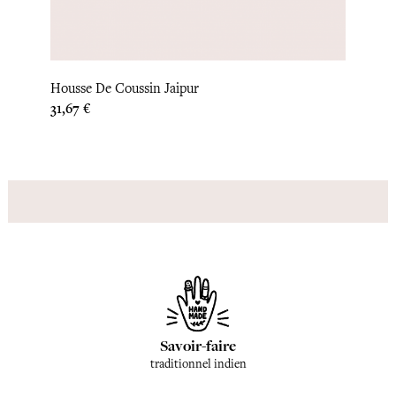
Houss
Housse De Coussin Jaipur
Prix
33,33 
Prix
31,67 €
Savoir-faire
traditionnel indien