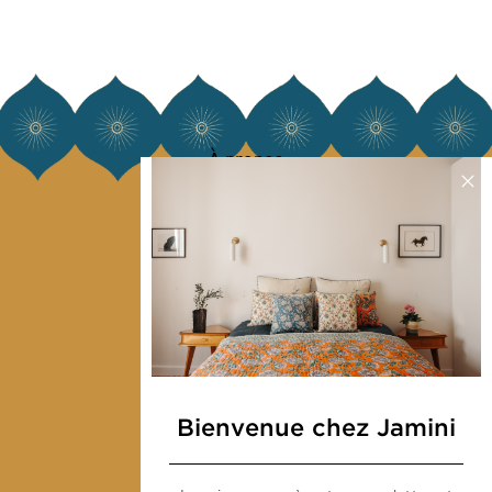
À propos
Notre histoire
Notre mission
Presse
Contactez-nous
Collections
Déco & Linge de maison
Bienvenue chez Jamini
Linge de table
Sacs & pochettes