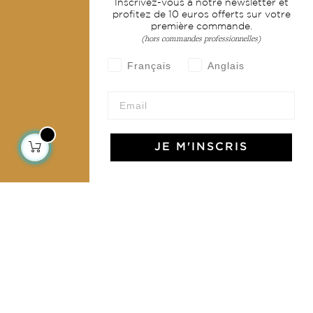
Inscrivez-vous à notre newsletter et
profitez de 10 euros offerts sur votre
Mode
première commande.
(hors commandes professionnelles)
Services
Français
Anglais
Livraison & retour
CGV
Devenir revendeur
JE M'INSCRIS
Notre communauté
L'Art de Vivre Jamini
L'art de vivre JAMINI raconté avec poésie et élégance
dans votre boîte mail. Inscrivez vous à notre newsletter
et rentrez dans l'univers Jamini.