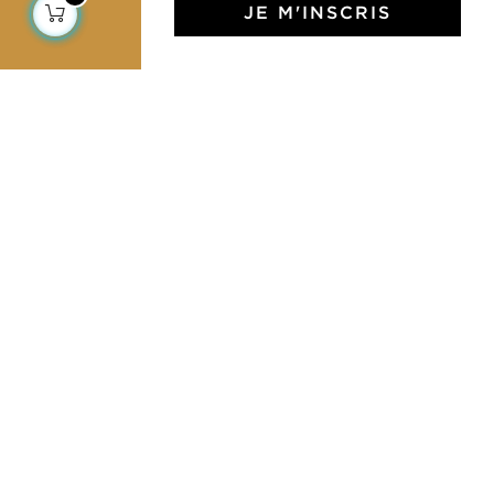
JE M'INSCRIS
L'Art de Vivre Jamini
L'art de vivre JAMINI raconté avec poésie et élégance
dans votre boîte mail. Inscrivez vous à notre newsletter
et rentrez dans l'univers Jamini.
S'INSCRIRE
J'accepte les termes et conditions et la
politique de confidentialité