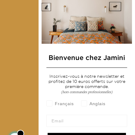
Presse
Contactez-nous
Collections
Déco & Linge de maison
Linge de table
Bienvenue chez Jamini
Sacs & pochettes
Mode
Inscrivez-vous à notre newsletter et
profitez de 10 euros offerts sur votre
première commande.
(hors commandes professionnelles)
Services
Français
Anglais
Livraison & retour
CGV
Devenir revendeur
Notre communauté