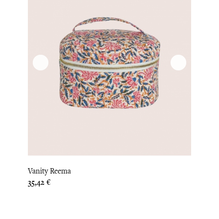
Vanity Reema
Prix
35,42 €