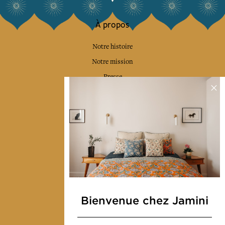
À propos
Notre histoire
Notre mission
Presse
Contactez-nous
Collections
Déco & Linge de maison
Linge de table
Sacs & pochettes
Mode
Bienvenue chez Jamini
Services