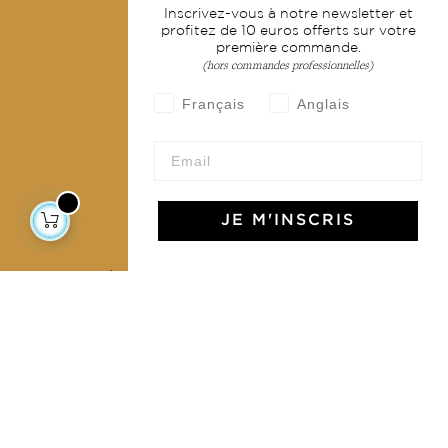
Inscrivez-vous à notre newsletter et
Livraison & retour
profitez de 10 euros offerts sur votre
première commande.
CGV
(hors commandes professionnelles)
Devenir revendeur
Français
Anglais
Notre communauté
JE M'INSCRIS
L'Art de Vivre Jamini
L'art de vivre JAMINI raconté avec poésie et élégance
dans votre boîte mail. Inscrivez vous à notre newsletter
et rentrez dans l'univers Jamini.