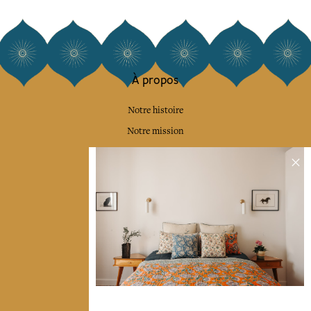
À propos
Notre histoire
Notre mission
Presse
Contactez-nous
Collections
Déco & Linge de maison
Linge de table
Sacs & pochettes
Mode