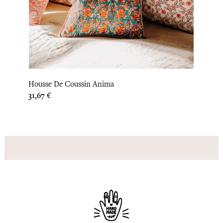
‹
›
Housse De Coussin Anima
Houss
Prix
Prix
31,67 €
31,67 