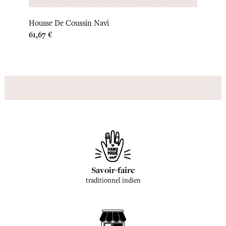
Couvr
Housse De Coussin Navi
Prix
189,17
Prix
61,67 €
Savoir-faire
traditionnel indien