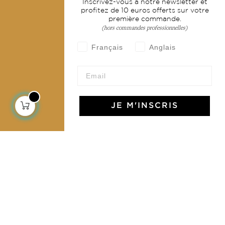
Inscrivez-vous à notre newsletter et
profitez de 10 euros offerts sur votre
Mode
première commande.
(hors commandes professionnelles)
Services
Français
Anglais
Livraison & retour
CGV
Devenir revendeur
JE M'INSCRIS
Notre communauté
L'Art de Vivre Jamini
L'art de vivre JAMINI raconté avec poésie et élégance
dans votre boîte mail. Inscrivez vous à notre newsletter
et rentrez dans l'univers Jamini.