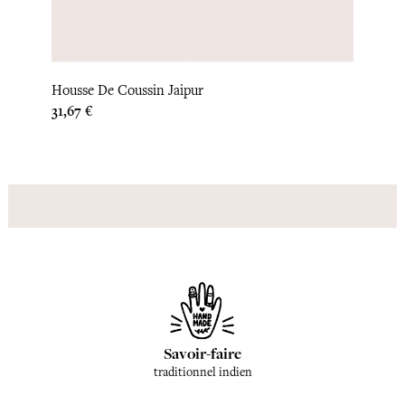
Houss
Housse De Coussin Jaipur
Prix
33,33 
Prix
31,67 €
Savoir-faire
traditionnel indien