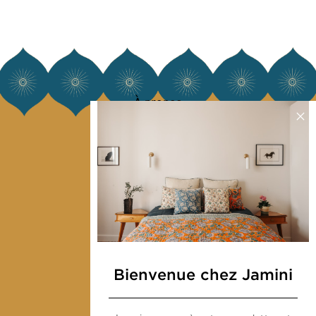
À propos
Notre histoire
Notre mission
Presse
Contactez-nous
Collections
Déco & Linge de maison
Bienvenue chez Jamini
Linge de table
Sacs & pochettes