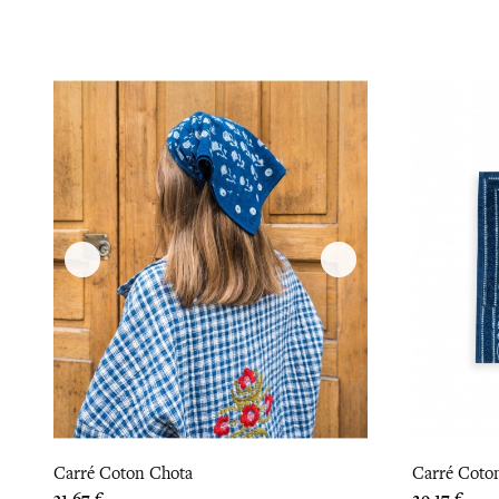
Carré Coton Chota
Carré Coto
Prix
Prix