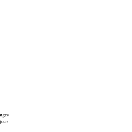
nges
 jours