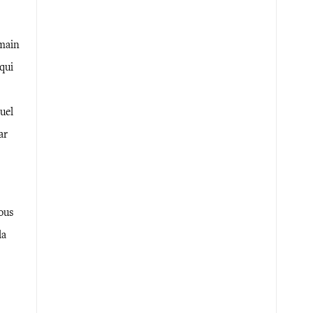
main
 qui
nuel
ar
ous
la