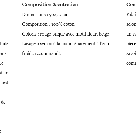
Composition & entretien
Conf
Dimensions : 50x50 cm
Fabr
Composition : 100% coton
selon
Coloris : rouge brique avec motif fleuri beige
un sa
Inde.
Lavage à sec ou à la main séparément à l’eau
pièce
dans
froide recommandé
savoi
Le
comm
st un
Ouest
 de
e